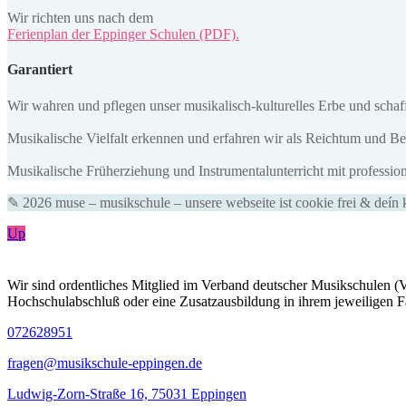
Wir richten uns nach dem
Ferienplan der Eppinger Schulen (PDF).
Garantiert
Wir wahren und pflegen unser musikalisch-kulturelles Erbe und scha
Musikalische Vielfalt erkennen und erfahren wir als Reichtum und Be
Musikalische Früherziehung und Instrumentalunterricht mit professi
✎ 2026 muse – musikschule – unsere webseite ist cookie frei & deín k
Up
Wir sind ordentliches Mitglied im Verband deutscher Musikschulen (VDM
Hochschulabschluß oder eine Zusatzausbildung in ihrem jeweiligen Fa
072628951
fragen@musikschule-eppingen.de
Ludwig-Zorn-Straße 16, 75031 Eppingen