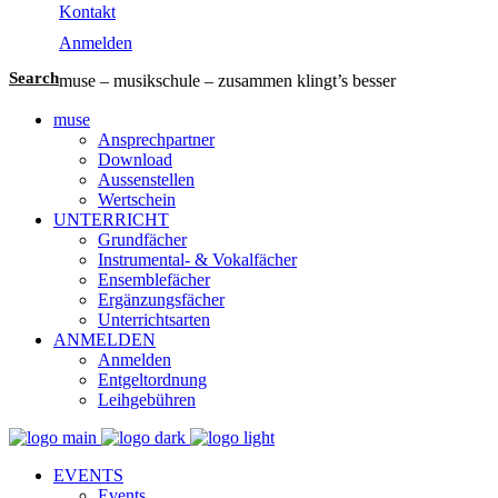
Kontakt
Anmelden
Search
muse – musikschule – zusammen klingt’s besser
muse
Ansprechpartner
Download
Aussenstellen
Wertschein
UNTERRICHT
Grundfächer
Instrumental- & Vokalfächer
Ensemblefächer
Ergänzungsfächer
Unterrichtsarten
ANMELDEN
Anmelden
Entgeltordnung
Leihgebühren
EVENTS
Events