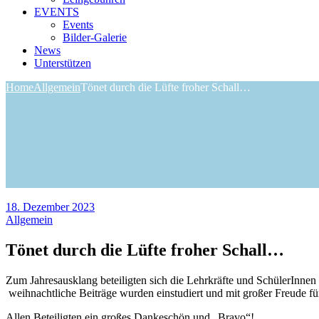
EVENTS
Events
Bilder-Galerie
News
Unterstützen
Home
Allgemein
Tönet durch die Lüfte froher Schall…
18. Dezember 2023
Allgemein
Tönet durch die Lüfte froher Schall…
Zum Jahresausklang beteiligten sich die Lehrkräfte und SchülerInne
weihnachtliche Beiträge wurden einstudiert und mit großer Freude fü
Allen Beteiligten ein großes Dankeschön und „Bravo“!