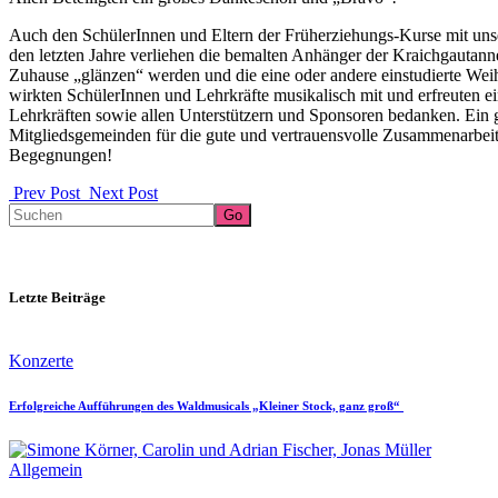
Auch den SchülerInnen und Eltern der Früherziehungs-Kurse mit uns
den letzten Jahre verliehen die bemalten Anhänger der Kraichgautan
Zuhause „glänzen“ werden und die eine oder andere einstudierte Weih
wirkten SchülerInnen und Lehrkräfte musikalisch mit und erfreuten 
Lehrkräften sowie allen Unterstützern und Sponsoren bedanken. Ein g
Mitgliedsgemeinden für die gute und vertrauensvolle Zusammenarbeit
Begegnungen!
Prev Post
Next Post
Search
Go
Letzte Beiträge
Konzerte
Erfolgreiche Aufführungen des Waldmusicals „Kleiner Stock, ganz groß“
Allgemein