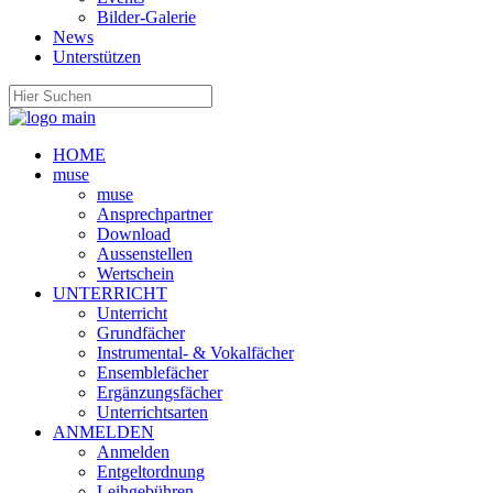
Bilder-Galerie
News
Unterstützen
HOME
muse
muse
Ansprechpartner
Download
Aussenstellen
Wertschein
UNTERRICHT
Unterricht
Grundfächer
Instrumental- & Vokalfächer
Ensemblefächer
Ergänzungsfächer
Unterrichtsarten
ANMELDEN
Anmelden
Entgeltordnung
Leihgebühren