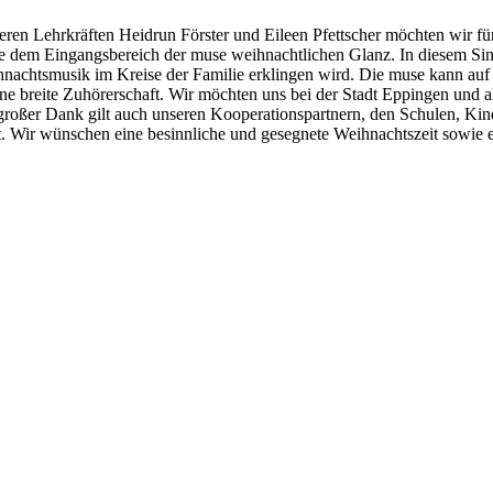
eren Lehrkräften Heidrun Förster und Eileen Pfettscher möchten wir f
ne dem Eingangsbereich der muse weihnachtlichen Glanz. In diesem Si
nachtsmusik im Kreise der Familie erklingen wird. Die muse kann auf e
eine breite Zuhörerschaft. Wir möchten uns bei der Stadt Eppingen un
roßer Dank gilt auch unseren Kooperationspartnern, den Schulen, Kind
. Wir wünschen eine besinnliche und gesegnete Weihnachtszeit sowie e