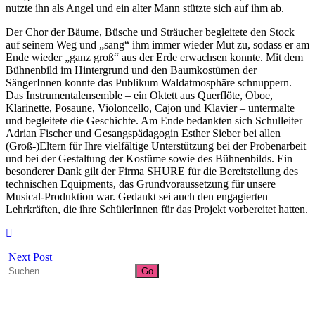
nutzte ihn als Angel und ein alter Mann stützte sich auf ihm ab.
Der Chor der Bäume, Büsche und Sträucher begleitete den Stock
auf seinem Weg und „sang“ ihm immer wieder Mut zu, sodass er am
Ende wieder „ganz groß“ aus der Erde erwachsen konnte. Mit dem
Bühnenbild im Hintergrund und den Baumkostümen der
SängerInnen konnte das Publikum Waldatmosphäre schnuppern.
Das Instrumentalensemble – ein Oktett aus Querflöte, Oboe,
Klarinette, Posaune, Violoncello, Cajon und Klavier – untermalte
und begleitete die Geschichte. Am Ende bedankten sich Schulleiter
Adrian Fischer und Gesangspädagogin Esther Sieber bei allen
(Groß-)Eltern für Ihre vielfältige Unterstützung bei der Probenarbeit
und bei der Gestaltung der Kostüme sowie des Bühnenbilds. Ein
besonderer Dank gilt der Firma SHURE für die Bereitstellung des
technischen Equipments, das Grundvoraussetzung für unsere
Musical-Produktion war. Gedankt sei auch den engagierten
Lehrkräften, die ihre SchülerInnen für das Projekt vorbereitet hatten.
Next Post
Search
Go