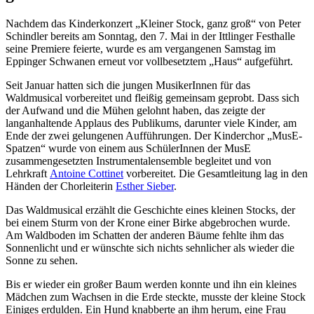
Nachdem das Kinderkonzert „Kleiner Stock, ganz groß“ von Peter
Schindler bereits am Sonntag, den 7. Mai in der Ittlinger Festhalle
seine Premiere feierte, wurde es am vergangenen Samstag im
Eppinger Schwanen erneut vor vollbesetztem „Haus“ aufgeführt.
Seit Januar hatten sich die jungen MusikerInnen für das
Waldmusical vorbereitet und fleißig gemeinsam geprobt. Dass sich
der Aufwand und die Mühen gelohnt haben, das zeigte der
langanhaltende Applaus des Publikums, darunter viele Kinder, am
Ende der zwei gelungenen Aufführungen. Der Kinderchor „MusE-
Spatzen“ wurde von einem aus SchülerInnen der MusE
zusammengesetzten Instrumentalensemble begleitet und von
Lehrkraft
Antoine Cottinet
vorbereitet. Die Gesamtleitung lag in den
Händen der Chorleiterin
Esther Sieber
.
Das Waldmusical erzählt die Geschichte eines kleinen Stocks, der
bei einem Sturm von der Krone einer Birke abgebrochen wurde.
Am Waldboden im Schatten der anderen Bäume fehlte ihm das
Sonnenlicht und er wünschte sich nichts sehnlicher als wieder die
Sonne zu sehen.
Bis er wieder ein großer Baum werden konnte und ihn ein kleines
Mädchen zum Wachsen in die Erde steckte, musste der kleine Stock
Einiges erdulden. Ein Hund knabberte an ihm herum, eine Frau