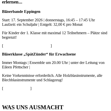
erlernen...
Bläserbande Eppingen
Start: 17. September 2026 | donnerstags, 16:45 – 17:45 Uhr
Laufzeit: ein Schuljahr | Entgelt: 32,00 € pro Monat
Für Kinder der 1. Klasse mit maximal 12 Teilnehmern – Plätze sind
begrenzt!
[
Mehr Details im Flyer (PDF)
]
Bläserklasse „SpätZünder“ für Erwachsene
Immer Montags | Ensemble um 20.00 Uhr | unter der Leitung von
Eileen Pfettscher |
Keine Vorkenntnisse erforderlich. Alle Holzblas­instrumente, alle
Blech­blas­instrumente und Schlagzeug!
[
Zur Anmeldung
]
WAS UNS AUSMACHT